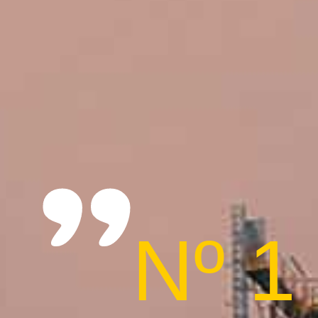
"
Nº 1