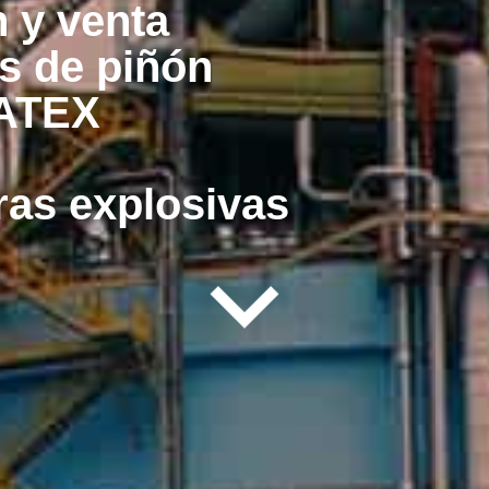
n y venta
s de piñón
 ATEX
ras explosivas