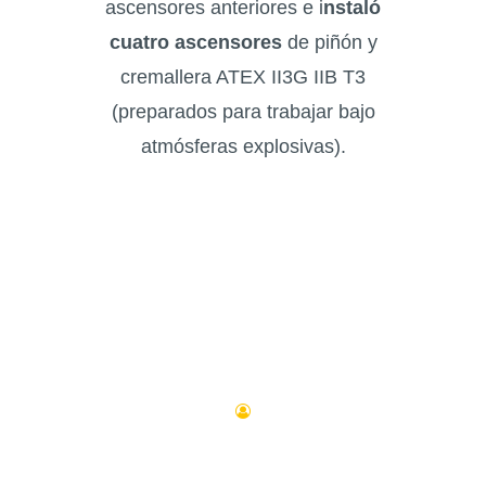
ascensores anteriores e i
nstaló
cuatro ascensores
de piñón y
cremallera ATEX II3G IIB T3
(preparados para trabajar bajo
atmósferas explosivas).
Si desea que le remitamos un