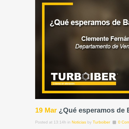
19 Mar
¿Qué esperamos de 
Posted at 13:14h
in
Noticias
by
Turboiber
0 Co