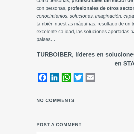
como personas,
profesionales del sector de
con personas,
profesionales de otros secto
conocimientos, soluciones, imaginación, capac
también nuestras máquinas, resultado de un t
excelente calidad, las soluciones aportadas p
países…
TURBOIBER, líderes en soluciones
en STA
Facebook
LinkedIn
WhatsApp
Twitter
Email
NO COMMENTS
POST A COMMENT